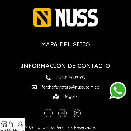
MAPA DEL SITIO
INFORMACIÓN DE CONTACTO
+57 3175132027
ferchoferretero@nuss.com.co
Bogotá
©NUSS. 2026 Todos los Derechos Reservados
Tienda
Carrito
Mi cuenta