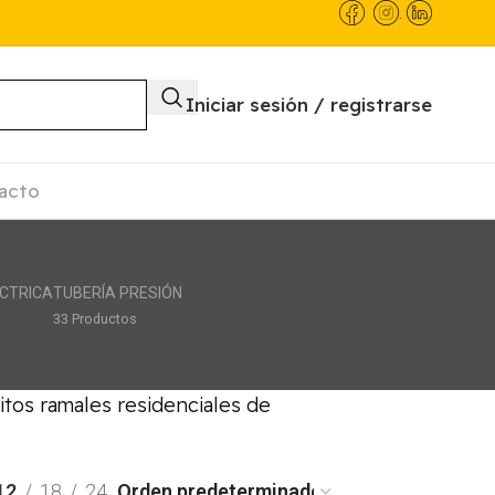
.
Iniciar sesión / registrarse
acto
ÉCTRICA
TUBERÍA PRESIÓN
33 Productos
itos ramales residenciales de
12
18
24