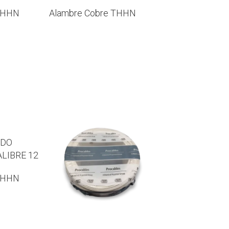
THHN
Alambre Cobre THHN
ADO
LIBRE 12
THHN