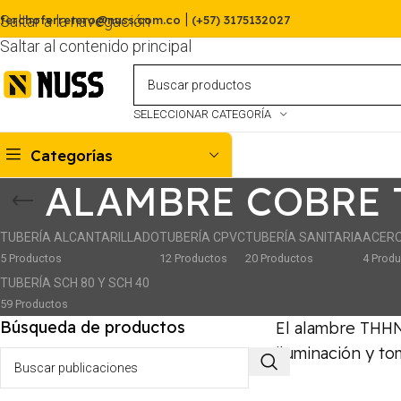
|
Saltar a la navegación
ferchoferretero@nuss.com.co
(+57) 3175132027
Saltar al contenido principal
SELECCIONAR CATEGORÍA
Categorías
ALAMBRE COBRE
TUBERÍA ALCANTARILLADO
TUBERÍA CPVC
TUBERÍA SANITARIA
ACER
5 Productos
12 Productos
20 Productos
4 Prod
TUBERÍA SCH 80 Y SCH 40
59 Productos
Búsqueda de productos
El alambre THHN 
iluminación y to