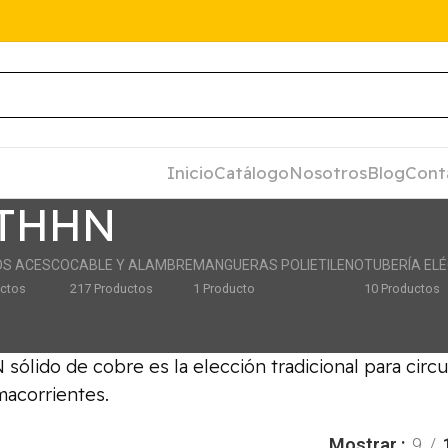
Inicio
Catálogo
Nosotros
Blog
Cont
 THHN
OS ACESCO
CABLE Y ALAMBRE
MANGUERAS POLIETILENO
TUBERÍA EL
uctos
217 Productos
1 Producto
10 Productos
sólido de cobre es la elección tradicional para circu
macorrientes.
Mostrar
9