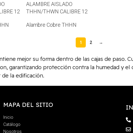
DO
ALAMBRE AISLADO
IBRE 12
THHN/THWN CALIBRE 12
THHN
Alambre Cobre THHN
1
2
→
antiene mejor su forma dentro de las cajas de paso. 
n, garantizando protección contra la humedad y el c
de la edificación.
MAPA DEL SITIO
I
Inicio
Catálogo
Nosotros