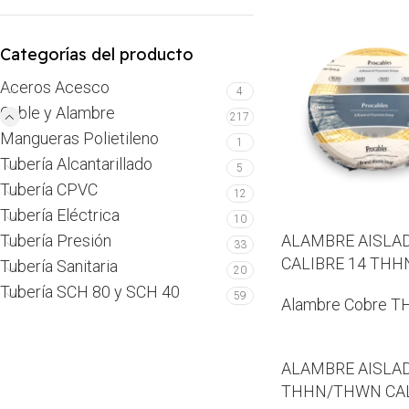
Categorías del producto
Aceros Acesco
4
Cable y Alambre
217
Mangueras Polietileno
1
Tubería Alcantarillado
5
Tubería CPVC
12
Tubería Eléctrica
10
Tubería Presión
ALAMBRE AISLA
33
CALIBRE 14 TH
Tubería Sanitaria
20
Tubería SCH 80 y SCH 40
59
Alambre Cobre 
ALAMBRE AISLA
THHN/THWN CAL