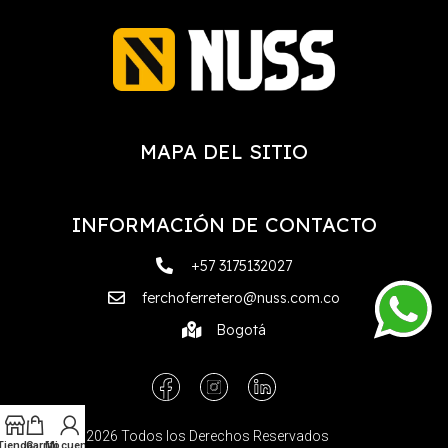
MAPA DEL SITIO
INFORMACIÓN DE CONTACTO
+57 3175132027
ferchoferretero@nuss.com.co
Bogotá
©NUSS. 2026 Todos los Derechos Reservados
Tienda
Carrito
Mi cuenta