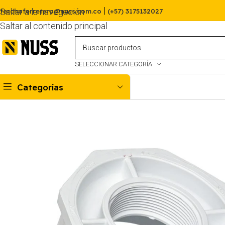
|
Saltar a la navegación
ferchoferretero@nuss.com.co
(+57) 3175132027
Saltar al contenido principal
SELECCIONAR CATEGORÍA
Categorías