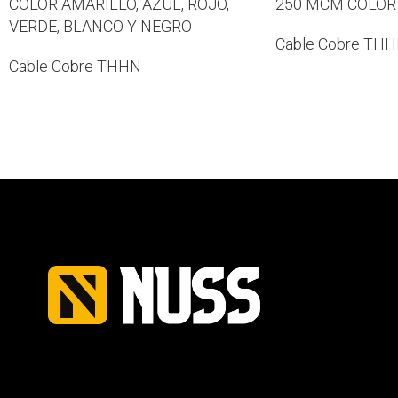
COLOR AMARILLO, AZUL, ROJO,
250 MCM COLOR
VERDE, BLANCO Y NEGRO
Cable Cobre TH
Cable Cobre THHN