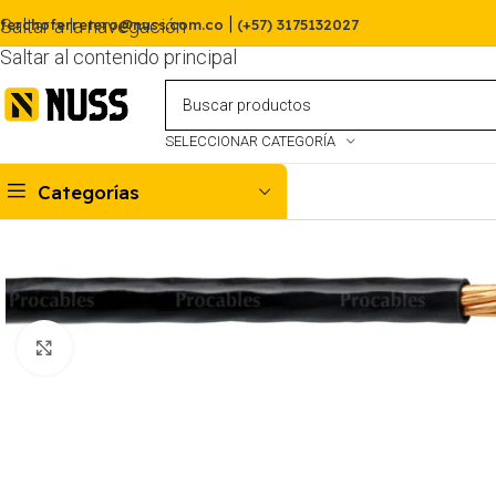
|
Saltar a la navegación
ferchoferretero@nuss.com.co
(+57) 3175132027
Saltar al contenido principal
SELECCIONAR CATEGORÍA
Categorías
Haga clic para ampliar