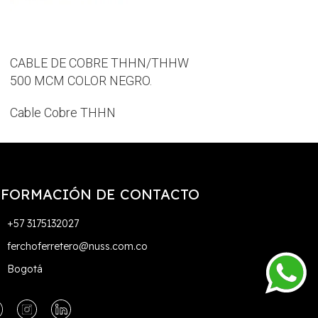
COLOR AMARILLO
VERDE, BLANCO
Cable Cobre TH
CABLE DE COBRE THHN/THHW
500 MCM COLOR NEGRO.
Cable Cobre THHN
NFORMACIÓN DE CONTACTO
+57 3175132027
ferchoferretero@nuss.com.co
Bogotá