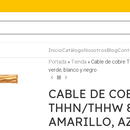
Inicio
Catálogo
Nosotros
Blog
Cont
Portada
»
Tienda
»
Cable de cobre T
verde, blanco y negro
CABLE DE CO
THHN/THHW 
AMARILLO, A