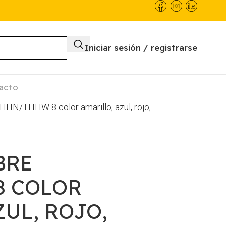
.
Iniciar sesión / registrarse
acto
HHN/THHW 8 color amarillo, azul, rojo,
BRE
8 COLOR
ZUL, ROJO,