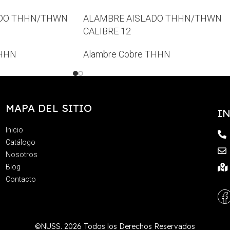
ADO THHN/THWN
ALAMBRE AISLADO THHN/THWN
CALIBRE 12
THHN
Alambre Cobre THHN
MAPA DEL SITIO
I
Inicio
Catálogo
Nosotros
Blog
Contacto
©NUSS. 2026 Todos los Derechos Reservados