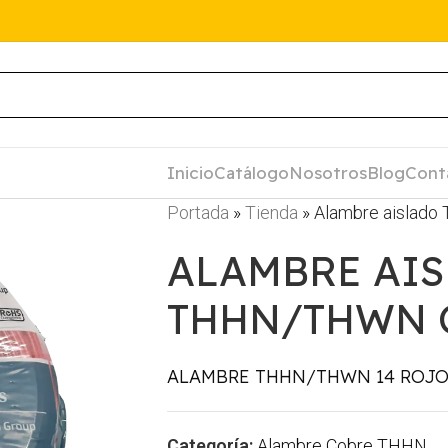
Inicio
Catálogo
Nosotros
Blog
Cont
Portada
»
Tienda
»
Alambre aislado
ALAMBRE AI
THHN/THWN C
ALAMBRE THHN/THWN 14 ROJO
Categoría:
Alambre Cobre THHN