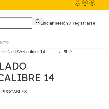
.
Iniciar sesión / registrarse
acto
 THHN/THWN calibre 14
SLADO
ALIBRE 14
 PROCABLES