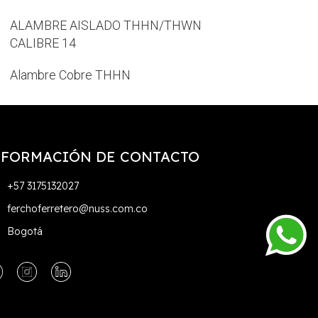
ALAMBRE AISLADO THHN/THWN
ALAMBRE AISL
CALIBRE 14
CALIBRE 14
Alambre Cobre THHN
Alambre Cobre 
NFORMACIÓN DE CONTACTO
+57 3175132027
ferchoferretero@nuss.com.co
Bogotá