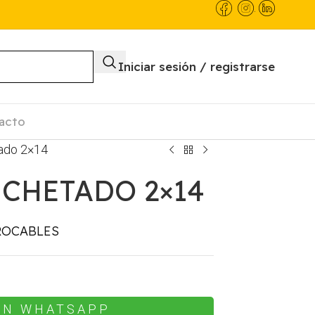
.
Iniciar sesión / registrarse
acto
ado 2×14
CHETADO 2×14
ROCABLES
EN WHATSAPP