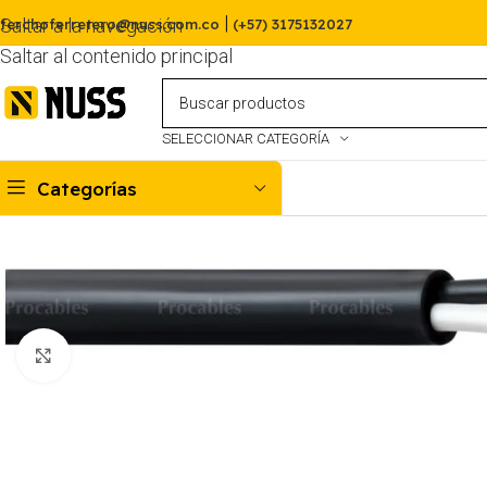
|
Saltar a la navegación
ferchoferretero@nuss.com.co
(+57) 3175132027
Saltar al contenido principal
SELECCIONAR CATEGORÍA
Categorías
Haga clic para ampliar