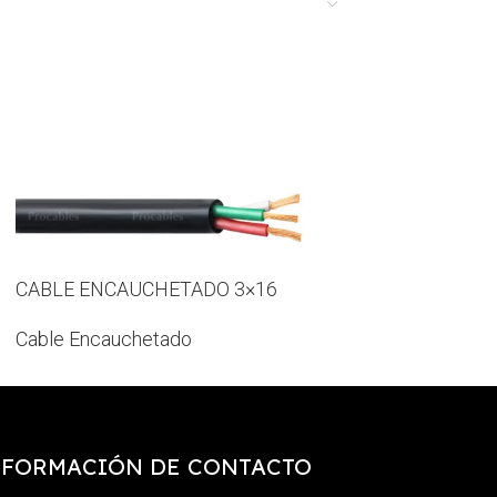
CABLE ENCAUCHETADO 3×16
CABLE ENCAUCH
Cable Encauchetado
Cable Encauchet
NFORMACIÓN DE CONTACTO