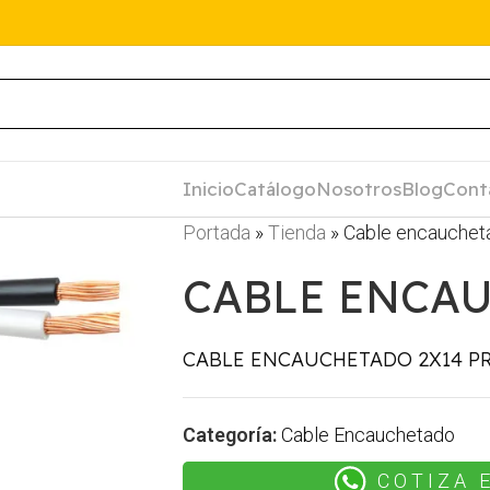
Inicio
Catálogo
Nosotros
Blog
Cont
Portada
»
Tienda
»
Cable encauchet
CABLE ENCAU
CABLE ENCAUCHETADO 2X14 P
Categoría:
Cable Encauchetado
COTIZA 