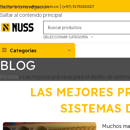
|
Saltar a la navegación
ferchoferretero@nuss.com.co
(+57) 3175132027
Saltar al contenido principal
SELECCIONAR CATEGORÍA
Categorías
BLOG
Portada
»
Las mejores prácticas para el diseño de sistem
LAS MEJORES PR
SISTEMAS 
Muchos mae