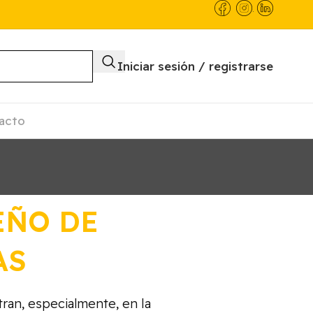
.
Iniciar sesión / registrarse
acto
EÑO DE
AS
ran, especialmente, en la