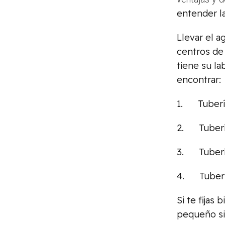
entender la
Llevar el a
centros de 
tiene su la
encontrar:
1. Tubería
2. Tubería 
3. Tubería
4. Tuberí
Si te fijas
pequeño si