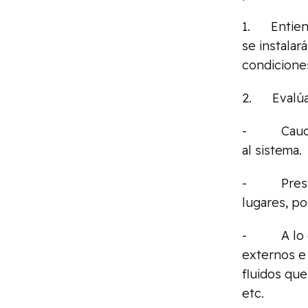
1. Entiend
se instalar
condicione
2. Evalúas
- Caudal o
al sistema.
- Presión 
lugares, po
- A lo que
externos e 
fluidos que
etc.