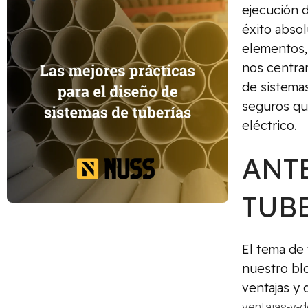
ejecución d
éxito absol
elementos, 
nos centra
de sistemas
seguros que
eléctrico.
ANTE
TUBE
El tema de 
nuestro blo
ventajas y 
ventajas-y-