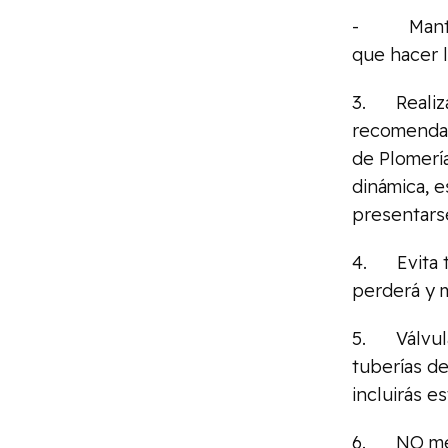
- Mantenim
que hacer 
3. Realiza 
recomendam
de Plomerí
dinámica, e
presentarse
4. Evita t
perderá y m
5. Válvulas
tuberías d
incluirás e
6. NO mezc