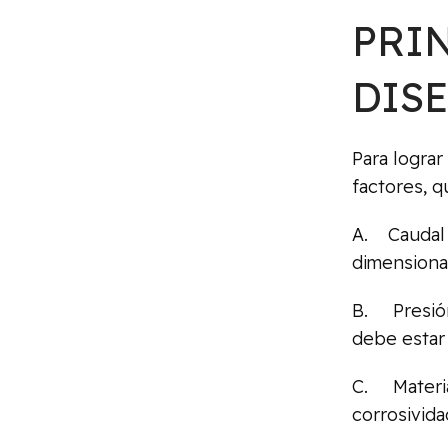
PRIN
DISE
Para lograr
factores, 
A. Caudal 
dimensiona
B. Presión
debe estar 
C. Material
corrosivid