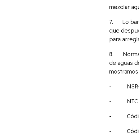
mezclar agu
7. Lo barat
que despué
para arregl
8. Normativ
de aguas d
mostramos 
- NSR-
- NTC 15
- Código 
- Código 