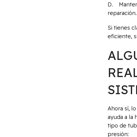
D. Manteni
reparación.
Si tienes c
eficiente, 
ALG
REA
SIS
Ahora sí, 
ayuda a la 
tipo de tub
presión: